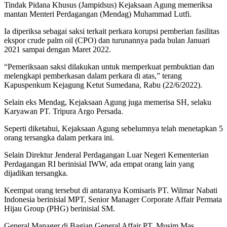
Tindak Pidana Khusus (Jampidsus) Kejaksaan Agung memeriksa
mantan Menteri Perdagangan (Mendag) Muhammad Lutfi.
Ia diperiksa sebagai saksi terkait perkara korupsi pemberian fasilitas
ekspor crude palm oil (CPO) dan turunannya pada bulan Januari
2021 sampai dengan Maret 2022.
“Pemeriksaan saksi dilakukan untuk memperkuat pembuktian dan
melengkapi pemberkasan dalam perkara di atas,” terang
Kapuspenkum Kejagung Ketut Sumedana, Rabu (22/6/2022).
Selain eks Mendag, Kejaksaan Agung juga memerisa SH, selaku
Karyawan PT. Tripura Argo Persada.
Seperti diketahui, Kejaksaan Agung sebelumnya telah menetapkan 5
orang tersangka dalam perkara ini.
Selain Direktur Jenderal Perdagangan Luar Negeri Kementerian
Perdagangan RI berinisial IWW, ada empat orang lain yang
dijadikan tersangka.
Keempat orang tersebut di antaranya Komisaris PT. Wilmar Nabati
Indonesia berinisial MPT, Senior Manager Corporate Affair Permata
Hijau Group (PHG) berinisial SM.
General Manager di Bagian General Affair PT. Musim Mas