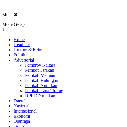
Menu
✖
Mode Gelap
Home
Headline
Hukum & Kriminal
Politik
Advertorial
Pemprov Kaltara
Pemkot Tarakan
Pemkab Malinau
Pemkab Bulungan
Pemkab Nunukan
Pemkab Tana Tidung
DPRD Nunukan
Daerah
Nasional
Internasional
Ekonomi
Olahraga
Opini