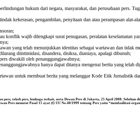
rlindungan hukum dari negara, masyarakat, dan perusahaan pers. Tuga
indak kekerasan, pengambilan, penyitaan dan atau perampasan alat-alat 
nsoran;
 konflik wajib dilengkapi surat penugasan, peralatan keselamatan yan
nya;
rtawan yang telah menunjukkan identitas sebagai wartawan dan tidak me
arang diintimidasi, disandera, disiksa, dianiaya, apalagi dibunuh;
 pers diwakili oleh penanggungjawabnya;
penanggungjawabnya hanya dapat ditanya mengenai berita yang telah d
tawan untuk membuat berita yang melanggar Kode Etik Jurnalistik da
aan pers, tokoh pers, lembaga terkait, serta Dewan Pers di Jakarta, 25 April 2008. Sebelum
wan Pers menurut Pasal 15 ayat (f) UU No.40/1999 tentang Pers yaitu “memfasilitasi organ