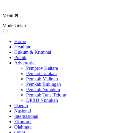
Menu
✖
Mode Gelap
Home
Headline
Hukum & Kriminal
Politik
Advertorial
Pemprov Kaltara
Pemkot Tarakan
Pemkab Malinau
Pemkab Bulungan
Pemkab Nunukan
Pemkab Tana Tidung
DPRD Nunukan
Daerah
Nasional
Internasional
Ekonomi
Olahraga
Opini