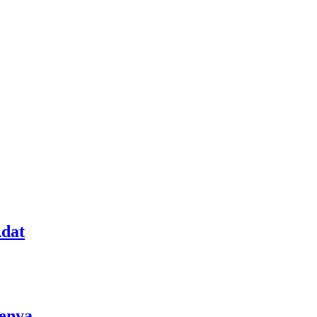
dat
menya