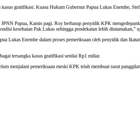
n kasus gratifikasi. Kuasa Hukum Gubernur Papua Lukas Enembe, Ste
ansir JPNN Papua, Kamis pagi. Roy berharap penyidik KPK mengedep
ondisi kesehatan Pak Lukas sehingga pendekatan lebih diutamakan,” u
a Lukas Enembe dalam proses pemeriksaan oleh penyidik dan Ikatan
gai tersangka kasus gratifikasi senilai Rp1 miliar.
ua belum menjalani pemeriksaan meski KPK telah membuat surat panggi