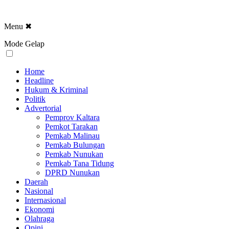
Menu
✖
Mode Gelap
Home
Headline
Hukum & Kriminal
Politik
Advertorial
Pemprov Kaltara
Pemkot Tarakan
Pemkab Malinau
Pemkab Bulungan
Pemkab Nunukan
Pemkab Tana Tidung
DPRD Nunukan
Daerah
Nasional
Internasional
Ekonomi
Olahraga
Opini