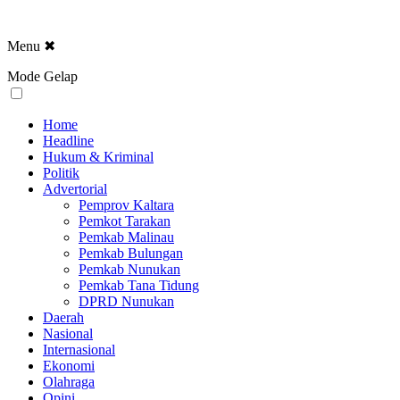
Menu
✖
Mode Gelap
Home
Headline
Hukum & Kriminal
Politik
Advertorial
Pemprov Kaltara
Pemkot Tarakan
Pemkab Malinau
Pemkab Bulungan
Pemkab Nunukan
Pemkab Tana Tidung
DPRD Nunukan
Daerah
Nasional
Internasional
Ekonomi
Olahraga
Opini