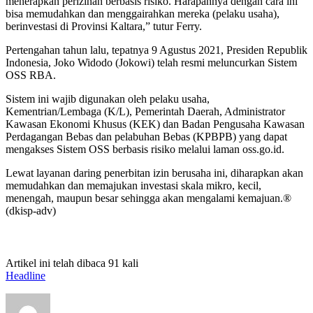
menerapkan perizinan berbasis risiko. Harapannya dengan cara ini
bisa memudahkan dan menggairahkan mereka (pelaku usaha),
berinvestasi di Provinsi Kaltara,” tutur Ferry.
Pertengahan tahun lalu, tepatnya 9 Agustus 2021, Presiden Republik
Indonesia, Joko Widodo (Jokowi) telah resmi meluncurkan Sistem
OSS RBA.
Sistem ini wajib digunakan oleh pelaku usaha,
Kementrian/Lembaga (K/L), Pemerintah Daerah, Administrator
Kawasan Ekonomi Khusus (KEK) dan Badan Pengusaha Kawasan
Perdagangan Bebas dan pelabuhan Bebas (KPBPB) yang dapat
mengakses Sistem OSS berbasis risiko melalui laman oss.go.id.
Lewat layanan daring penerbitan izin berusaha ini, diharapkan akan
memudahkan dan memajukan investasi skala mikro, kecil,
menengah, maupun besar sehingga akan mengalami kemajuan.®
(dkisp-adv)
Artikel ini telah dibaca 91 kali
Headline