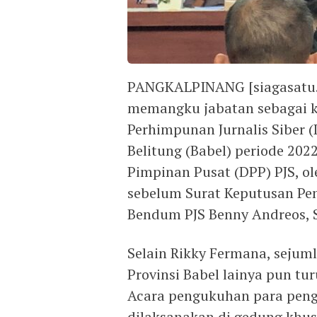
PANGKALPINANG [siagasatu.co
memangku jabatan sebagai 
Perhimpunan Jurnalis Siber 
Belitung (Babel) periode 20
Pimpinan Pusat (DPP) PJS, o
sebelum Surat Keputusan Pen
Bendum PJS Benny Andreos, S
Selain Rikky Fermana, sejum
Provinsi Babel lainya pun tu
Acara pengukuhan para pengu
dilaksanakan di gedung khu