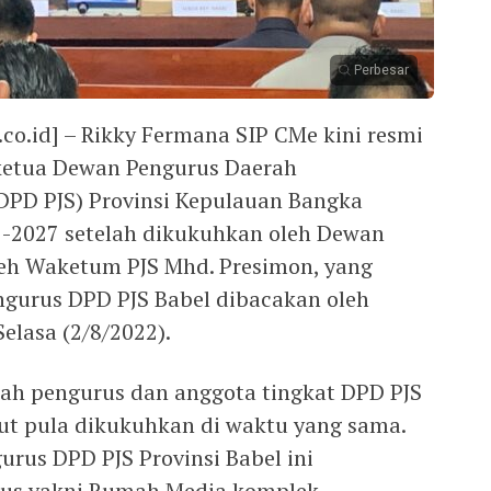
Perbesar
.id] – Rikky Fermana SIP CMe kini resmi
ketua Dewan Pengurus Daerah
(DPD PJS) Provinsi Kepulauan Bangka
22-2027 setelah dikukuhkan oleh Dewan
leh Waketum PJS Mhd. Presimon, yang
gurus DPD PJS Babel dibacakan oleh
elasa (2/8/2022).
lah pengurus dan anggota tingkat DPD PJS
rut pula dikukuhkan di waktu yang sama.
rus DPD PJS Provinsi Babel ini
sus yakni Rumah Media komplek