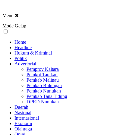
Menu
✖
Mode Gelap
Home
Headline
Hukum & Kriminal
Politik
Advertorial
Pemprov Kaltara
Pemkot Tarakan
Pemkab Malinau
Pemkab Bulungan
Pemkab Nunukan
Pemkab Tana Tidung
DPRD Nunukan
Daerah
Nasional
Internasional
Ekonomi
Olahraga
Opini