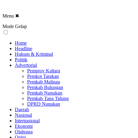
Menu
✖
Mode Gelap
Home
Headline
Hukum & Kriminal
Politik
Advertorial
Pemprov Kaltara
Pemkot Tarakan
Pemkab Malinau
Pemkab Bulungan
Pemkab Nunukan
Pemkab Tana Tidung
DPRD Nunukan
Daerah
Nasional
Internasional
Ekonomi
Olahraga
Opini