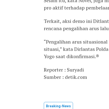
Selain itu, kata Novel, juga
pro aktif terhadap pembelaan
Terkait, aksi demo ini Ditla
rencana pengalihan arus lalu 
“Pengalihan arus situasiona
situasi,” kata Dirlantas Po
Yogo saat dikonfirmasi.®
Reporter : Suryadi
Sumber : detik.com
Breaking-News