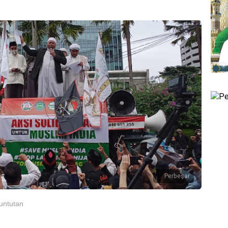
Perbesar
untutan