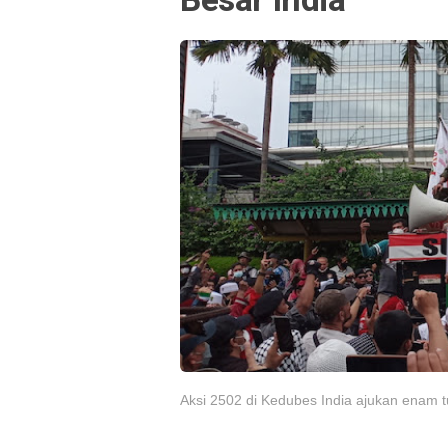
Aksi 2502 di Kedubes India ajukan enam t