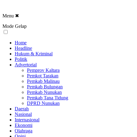
Menu
✖
Mode Gelap
Home
Headline
Hukum & Kriminal
Politik
Advertorial
Pemprov Kaltara
Pemkot Tarakan
Pemkab Malinau
Pemkab Bulungan
Pemkab Nunukan
Pemkab Tana Tidung
DPRD Nunukan
Daerah
Nasional
Internasional
Ekonomi
Olahraga
Opini