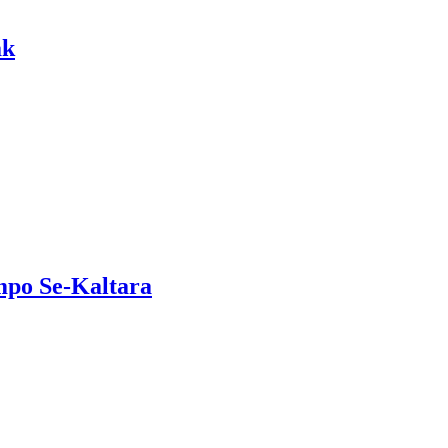
ak
mpo Se-Kaltara