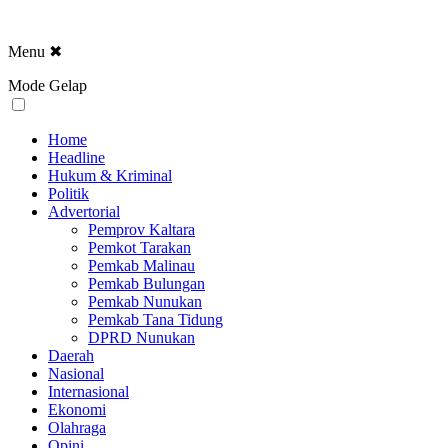
Menu
✖
Mode Gelap
Home
Headline
Hukum & Kriminal
Politik
Advertorial
Pemprov Kaltara
Pemkot Tarakan
Pemkab Malinau
Pemkab Bulungan
Pemkab Nunukan
Pemkab Tana Tidung
DPRD Nunukan
Daerah
Nasional
Internasional
Ekonomi
Olahraga
Opini