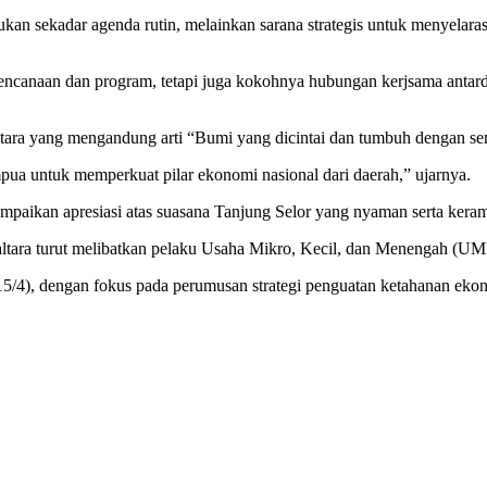
sekadar agenda rutin, melainkan sarana strategis untuk menyelaras
rencanaan dan program, tetapi juga kokohnya hubungan kerjsama anta
ltara yang mengandung arti “Bumi yang dicintai dan tumbuh dengan sem
pua untuk memperkuat pilar ekonomi nasional dari daerah,” ujarnya.
nyampaikan apresiasi atas suasana Tanjung Selor yang nyaman serta ker
ltara turut melibatkan pelaku Usaha Mikro, Kecil, dan Menengah (UM
15/4), dengan fokus pada perumusan strategi penguatan ketahanan eko