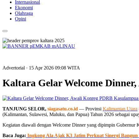
Internasional
Ekonomi
Olahraga
Opini
Advertorial
· 15 Apr 2026
09:08
WITA
Kaltara Gelar Welcome Dinner
TANJUNG SELOR,
siagasatu.co.id
— Provinsi
Kalimantan Utara
(Kalimantan, Sulawesi, Maluku, dan Papua) Tahun 2026 sebagai upa
Kegiatan diawali dengan Welcome Dinner yang dipimpin Gubernur Kal
Baca Juga:
Ingkong Ala Ajak K3 Jatim Perkuat Sinergi Bangun