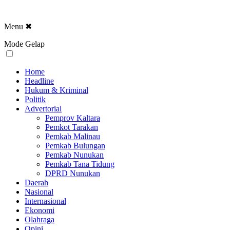
Menu
✖
Mode Gelap
Home
Headline
Hukum & Kriminal
Politik
Advertorial
Pemprov Kaltara
Pemkot Tarakan
Pemkab Malinau
Pemkab Bulungan
Pemkab Nunukan
Pemkab Tana Tidung
DPRD Nunukan
Daerah
Nasional
Internasional
Ekonomi
Olahraga
Opini