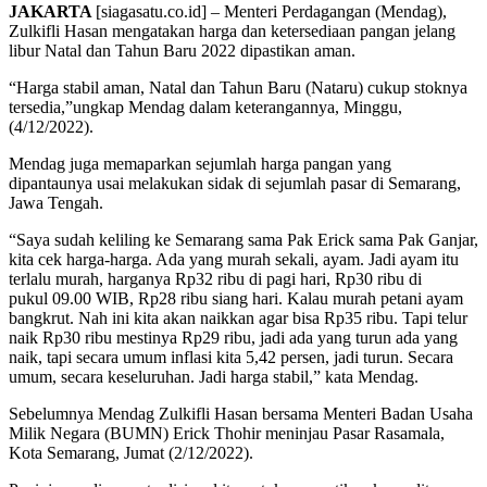
JAKARTA
[siagasatu.co.id] – Menteri Perdagangan (Mendag),
Zulkifli Hasan mengatakan harga dan ketersediaan pangan jelang
libur Natal dan Tahun Baru 2022 dipastikan aman.
“Harga stabil aman, Natal dan Tahun Baru (Nataru) cukup stoknya
tersedia,”ungkap Mendag dalam keterangannya, Minggu,
(4/12/2022).
Mendag juga memaparkan sejumlah harga pangan yang
dipantaunya usai melakukan sidak di sejumlah pasar di Semarang,
Jawa Tengah.
“Saya sudah keliling ke Semarang sama Pak Erick sama Pak Ganjar,
kita cek harga-harga. Ada yang murah sekali, ayam. Jadi ayam itu
terlalu murah, harganya Rp32 ribu di pagi hari, Rp30 ribu di
pukul 09.00 WIB, Rp28 ribu siang hari. Kalau murah petani ayam
bangkrut. Nah ini kita akan naikkan agar bisa Rp35 ribu. Tapi telur
naik Rp30 ribu mestinya Rp29 ribu, jadi ada yang turun ada yang
naik, tapi secara umum inflasi kita 5,42 persen, jadi turun. Secara
umum, secara keseluruhan. Jadi harga stabil,” kata Mendag.
Sebelumnya Mendag Zulkifli Hasan bersama Menteri Badan Usaha
Milik Negara (BUMN) Erick Thohir meninjau Pasar Rasamala,
Kota Semarang, Jumat (2/12/2022).