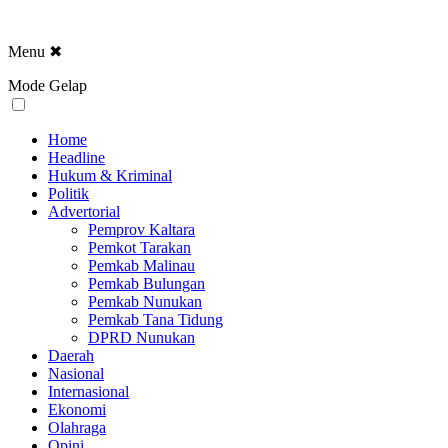
Menu
✖
Mode Gelap
Home
Headline
Hukum & Kriminal
Politik
Advertorial
Pemprov Kaltara
Pemkot Tarakan
Pemkab Malinau
Pemkab Bulungan
Pemkab Nunukan
Pemkab Tana Tidung
DPRD Nunukan
Daerah
Nasional
Internasional
Ekonomi
Olahraga
Opini