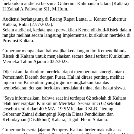
melakukan audiensi bersama Gubernur Kalimantan Utara (Kaltara)
H Zainal A Paliwang SH, M.Hum.
Audiensi berlangsung di Ruang Rapat Lantai 1, Kantor Gubernur
Kaltara, Rabu (27/7/2022).
Selain audiensi, kedatangan perwakilan Kemendikbud-Ristek dalam
rangka melihat secara langsung Implementasi kurikulum merdeka di
Provinsi Kaltara.
Gubernur mengatakan bahwa jika kedatangan tim Kemendikbud-
Ristek di Kaltara untuk menjelaskan secara detail terkait Kurikulum
Merdeka Tahun Ajaran 2022/2023.
Dijelaskan, kurikulum merdeka dapat memperkuat sinergi antara
Pemerintah Daerah dengan Pusat. Hal ini dirasa penting, melihat
tujuan dari Kurikulum yang ingin meningkatkan kualitas
pembelajaran dengan berfokus mendalami minat dan bakat siswa.
“Saya informasikan, bahwa saat ini terdapat 62 sekolah di Kaltara
telah menerapkan Kurikulum Merdeka. Secara rinci 62 sekolah
tersebut terdiri dari 40 SMA, 19 SMK, dan 3 SLB,” terang
Gubernur Zainal didampingi Kepala Dinas Pendidikan dan
Kebudayaan (Disdikbud) Kaltara, Teguh Henri Sutanto.
Gubernur berserta jajaran Pemprov Kaltara berterimakasih atas