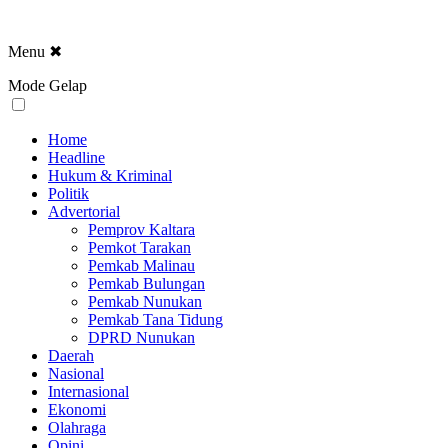
Menu
✖
Mode Gelap
Home
Headline
Hukum & Kriminal
Politik
Advertorial
Pemprov Kaltara
Pemkot Tarakan
Pemkab Malinau
Pemkab Bulungan
Pemkab Nunukan
Pemkab Tana Tidung
DPRD Nunukan
Daerah
Nasional
Internasional
Ekonomi
Olahraga
Opini