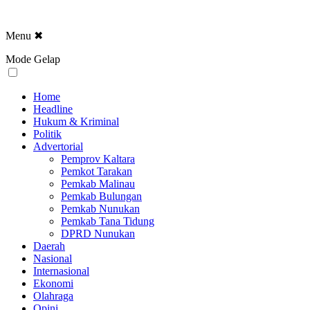
Menu
✖
Mode Gelap
Home
Headline
Hukum & Kriminal
Politik
Advertorial
Pemprov Kaltara
Pemkot Tarakan
Pemkab Malinau
Pemkab Bulungan
Pemkab Nunukan
Pemkab Tana Tidung
DPRD Nunukan
Daerah
Nasional
Internasional
Ekonomi
Olahraga
Opini