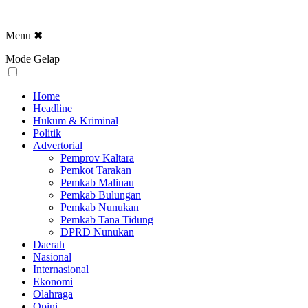
Menu
✖
Mode Gelap
Home
Headline
Hukum & Kriminal
Politik
Advertorial
Pemprov Kaltara
Pemkot Tarakan
Pemkab Malinau
Pemkab Bulungan
Pemkab Nunukan
Pemkab Tana Tidung
DPRD Nunukan
Daerah
Nasional
Internasional
Ekonomi
Olahraga
Opini