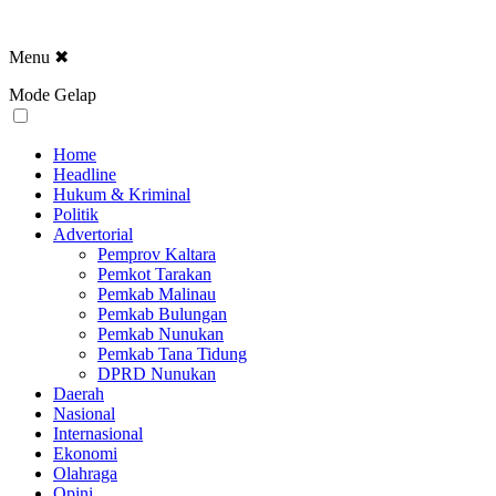
Menu
✖
Mode Gelap
Home
Headline
Hukum & Kriminal
Politik
Advertorial
Pemprov Kaltara
Pemkot Tarakan
Pemkab Malinau
Pemkab Bulungan
Pemkab Nunukan
Pemkab Tana Tidung
DPRD Nunukan
Daerah
Nasional
Internasional
Ekonomi
Olahraga
Opini