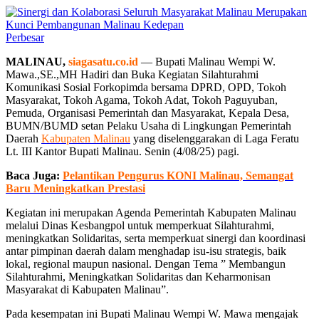
Perbesar
MALINAU,
siagasatu.co.id
— Bupati Malinau Wempi W.
Mawa.,SE.,MH Hadiri dan Buka Kegiatan Silahturahmi
Komunikasi Sosial Forkopimda bersama DPRD, OPD, Tokoh
Masyarakat, Tokoh Agama, Tokoh Adat, Tokoh Paguyuban,
Pemuda, Organisasi Pemerintah dan Masyarakat, Kepala Desa,
BUMN/BUMD setan Pelaku Usaha di Lingkungan Pemerintah
Daerah
Kabupaten Malinau
yang diselenggarakan di Laga Feratu
Lt. III Kantor Bupati Malinau. Senin (4/08/25) pagi.
Baca Juga:
Pelantikan Pengurus KONI Malinau, Semangat
Baru Meningkatkan Prestasi
Kegiatan ini merupakan Agenda Pemerintah Kabupaten Malinau
melalui Dinas Kesbangpol untuk memperkuat Silahturahmi,
meningkatkan Solidaritas, serta memperkuat sinergi dan koordinasi
antar pimpinan daerah dalam menghadap isu-isu strategis, baik
lokal, regional maupun nasional. Dengan Tema ” Membangun
Silahturahmi, Meningkatkan Solidaritas dan Keharmonisan
Masyarakat di Kabupaten Malinau”.
Pada kesempatan ini Bupati Malinau Wempi W. Mawa mengajak