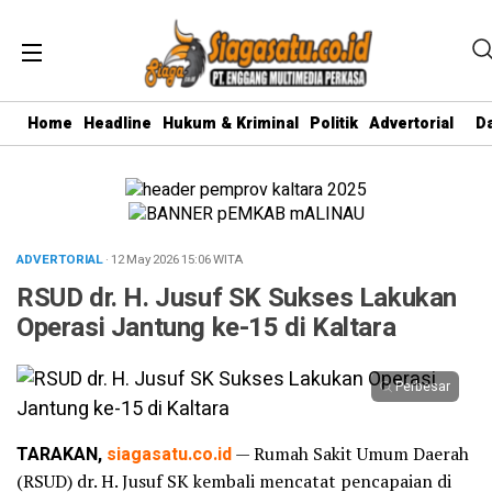
Home
Headline
Hukum & Kriminal
Politik
Advertorial
D
ADVERTORIAL
· 12 May 2026
15:06
WITA
RSUD dr. H. Jusuf SK Sukses Lakukan
Operasi Jantung ke-15 di Kaltara
Perbesar
TARAKAN,
siagasatu.co.id
— Rumah Sakit Umum Daerah
(RSUD) dr. H. Jusuf SK kembali mencatat pencapaian di