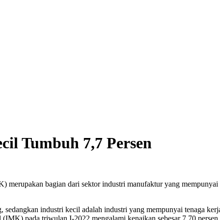
ecil Tumbuh 7,7 Persen
) merupakan bagian dari sektor industri manufaktur yang mempunyai 
g, sedangkan industri kecil adalah industri yang mempunyai tenaga ke
 (IMK) pada triwulan I-2022 mengalami kenaikan sebesar 7,70 persen