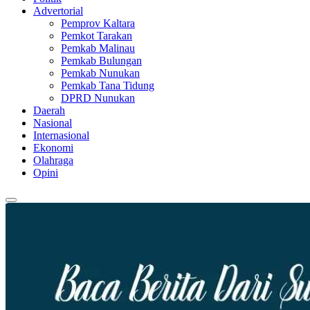
Advertorial
Pemprov Kaltara
Pemkot Tarakan
Pemkab Malinau
Pemkab Bulungan
Pemkab Nunukan
Pemkab Tana Tidung
DPRD Nunukan
Daerah
Nasional
Internasional
Ekonomi
Olahraga
Opini