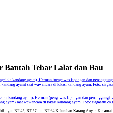
 Bantah Tebar Lalat dan Bau
ngelola kandang ayam), Herman (pengawas lapangan dan penanggungjaw
g ayam) saat wawancara di lokasi kandang ayam. Foto: siagasatu.co.i
ilangan RT 45, RT 57 dan RT 64 Kelurahan Karang Anyar, Kecamatan T