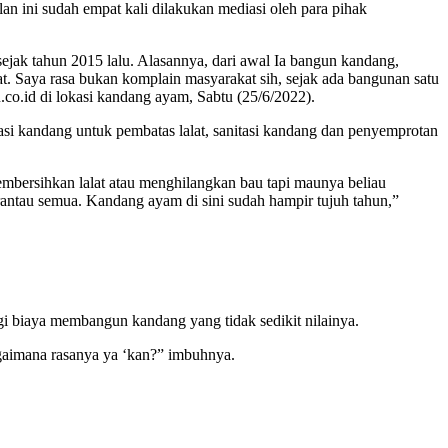
n ini sudah empat kali dilakukan mediasi oleh para pihak
sejak tahun 2015 lalu. Alasannya, dari awal Ia bangun kandang,
at. Saya rasa bukan komplain masyarakat sih, sejak ada bangunan satu
.co.id di lokasi kandang ayam, Sabtu (25/6/2022).
kasi kandang untuk pembatas lalat, sanitasi kandang dan penyemprotan
membersihkan lalat atau menghilangkan bau tapi maunya beliau
erantau semua. Kandang ayam di sini sudah hampir tujuh tahun,”
agi biaya membangun kandang yang tidak sedikit nilainya.
agaimana rasanya ya ‘kan?” imbuhnya.