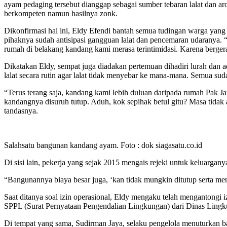
ayam pedaging tersebut dianggap sebagai sumber tebaran lalat dan a
berkompeten namun hasilnya zonk.
Dikonfirmasi hal ini, Eldy Efendi bantah semua tudingan warga yang 
pihaknya sudah antisipasi gangguan lalat dan pencemaran udaranya. “
rumah di belakang kandang kami merasa terintimidasi. Karena bergera
Dikatakan Eldy, sempat juga diadakan pertemuan dihadiri lurah dan a
lalat secara rutin agar lalat tidak menyebar ke mana-mana. Semua sud
“Terus terang saja, kandang kami lebih duluan daripada rumah Pak Ja
kandangnya disuruh tutup. Aduh, kok sepihak betul gitu? Masa tidak 
tandasnya.
Salahsatu bangunan kandang ayam. Foto : dok siagasatu.co.id
Di sisi lain, pekerja yang sejak 2015 mengais rejeki untuk keluarga
“Bangunannya biaya besar juga, ‘kan tidak mungkin ditutup serta me
Saat ditanya soal izin operasional, Eldy mengaku telah mengantongi i
SPPL (Surat Pernyataan Pengendalian Lingkungan) dari Dinas Ling
Di tempat yang sama, Sudirman Jaya, selaku pengelola menuturkan 