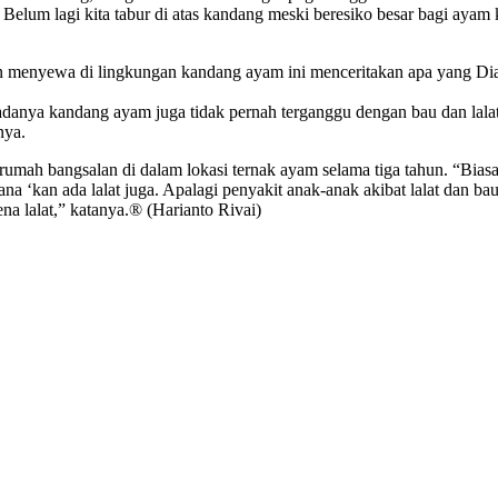
 Belum lagi kita tabur di atas kandang meski beresiko besar bagi ayam 
 menyewa di lingkungan kandang ayam ini menceritakan apa yang Dia r
danya kandang ayam juga tidak pernah terganggu dengan bau dan lalat. 
nya.
rumah bangsalan di dalam lokasi ternak ayam selama tiga tahun. “Biasa 
na ‘kan ada lalat juga. Apalagi penyakit anak-anak akibat lalat dan ba
ena lalat,” katanya.® (Harianto Rivai)