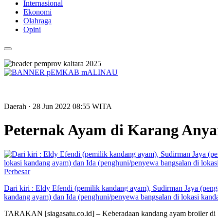
Internasional
Ekonomi
Olahraga
Opini
Daerah
· 28 Jun 2022
08:55
WITA
Peternak Ayam di Karang Anyar
Perbesar
Dari kiri : Eldy Efendi (pemilik kandang ayam), Sudirman Jaya (pe
kandang ayam) dan Ida (penghuni/penyewa bangsalan di lokasi kandan
TARAKAN [siagasatu.co.id] – Keberadaan kandang ayam broiler di b