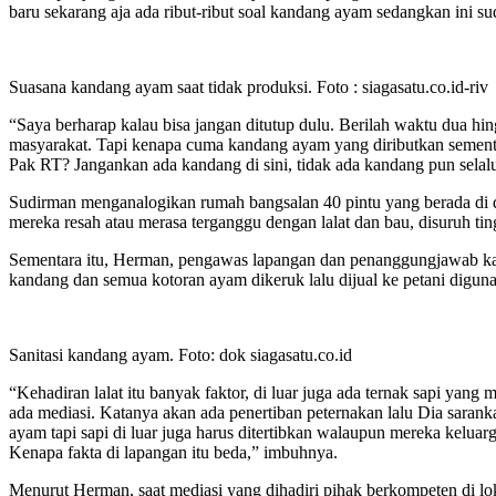
baru sekarang aja ada ribut-ribut soal kandang ayam sedangkan ini s
Suasana kandang ayam saat tidak produksi. Foto : siagasatu.co.id-riv
“Saya berharap kalau bisa jangan ditutup dulu. Berilah waktu dua hingg
masyarakat. Tapi kenapa cuma kandang ayam yang diributkan sementa
Pak RT? Jangankan ada kandang di sini, tidak ada kandang pun selalu 
Sudirman menganalogikan rumah bangsalan 40 pintu yang berada di 
mereka resah atau merasa terganggu dengan lalat dan bau, disuruh tin
Sementara itu, Herman, pengawas lapangan dan penanggungjawab kand
kandang dan semua kotoran ayam dikeruk lalu dijual ke petani digun
Sanitasi kandang ayam. Foto: dok siagasatu.co.id
“Kehadiran lalat itu banyak faktor, di luar juga ada ternak sapi ya
ada mediasi. Katanya akan ada penertiban peternakan lalu Dia sara
ayam tapi sapi di luar juga harus ditertibkan walaupun mereka keluar
Kenapa fakta di lapangan itu beda,” imbuhnya.
Menurut Herman, saat mediasi yang dihadiri pihak berkompeten di lok