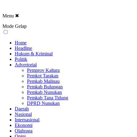
Menu
✖
Mode Gelap
Home
Headline
Hukum & Kriminal
Politik
Advertorial
Pemprov Kaltara
Pemkot Tarakan
Pemkab Malinau
Pemkab Bulungan
Pemkab Nunukan
Pemkab Tana Tidung
DPRD Nunukan
Daerah
Nasional
Internasional
Ekonomi
Olahraga
Opini