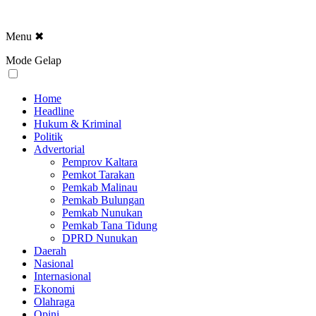
Menu
✖
Mode Gelap
Home
Headline
Hukum & Kriminal
Politik
Advertorial
Pemprov Kaltara
Pemkot Tarakan
Pemkab Malinau
Pemkab Bulungan
Pemkab Nunukan
Pemkab Tana Tidung
DPRD Nunukan
Daerah
Nasional
Internasional
Ekonomi
Olahraga
Opini