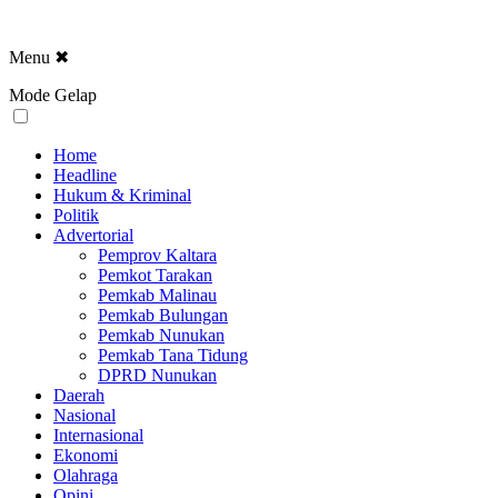
Menu
✖
Mode Gelap
Home
Headline
Hukum & Kriminal
Politik
Advertorial
Pemprov Kaltara
Pemkot Tarakan
Pemkab Malinau
Pemkab Bulungan
Pemkab Nunukan
Pemkab Tana Tidung
DPRD Nunukan
Daerah
Nasional
Internasional
Ekonomi
Olahraga
Opini