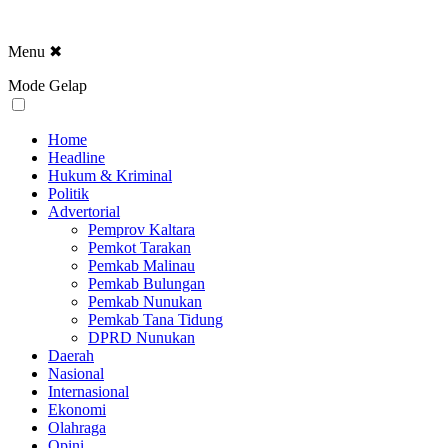
Menu
✖
Mode Gelap
Home
Headline
Hukum & Kriminal
Politik
Advertorial
Pemprov Kaltara
Pemkot Tarakan
Pemkab Malinau
Pemkab Bulungan
Pemkab Nunukan
Pemkab Tana Tidung
DPRD Nunukan
Daerah
Nasional
Internasional
Ekonomi
Olahraga
Opini