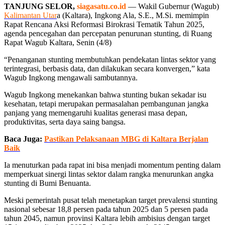
TANJUNG SELOR,
siagasatu.co.id
— Wakil Gubernur (Wagub)
Kalimantan Utar
a (Kaltara), Ingkong Ala, S.E., M.Si. memimpin
Rapat Rencana Aksi Reformasi Birokrasi Tematik Tahun 2025,
agenda pencegahan dan percepatan penurunan stunting, di Ruang
Rapat Wagub Kaltara, Senin (4/8)
“Penanganan stunting membutuhkan pendekatan lintas sektor yang
terintegrasi, berbasis data, dan dilakukan secara konvergen,” kata
Wagub Ingkong mengawali sambutannya.
Wagub Ingkong menekankan bahwa stunting bukan sekadar isu
kesehatan, tetapi merupakan permasalahan pembangunan jangka
panjang yang memengaruhi kualitas generasi masa depan,
produktivitas, serta daya saing bangsa.
Baca Juga:
Pastikan Pelaksanaan MBG di Kaltara Berjalan
Baik
Ia menuturkan pada rapat ini bisa menjadi momentum penting dalam
memperkuat sinergi lintas sektor dalam rangka menurunkan angka
stunting di Bumi Benuanta.
Meski pemerintah pusat telah menetapkan target prevalensi stunting
nasional sebesar 18,8 persen pada tahun 2025 dan 5 persen pada
tahun 2045, namun provinsi Kaltara lebih ambisius dengan target