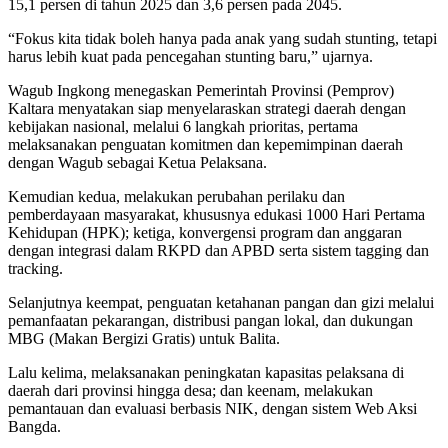
15,1 persen di tahun 2025 dan 3,6 persen pada 2045.
“Fokus kita tidak boleh hanya pada anak yang sudah stunting, tetapi
harus lebih kuat pada pencegahan stunting baru,” ujarnya.
Wagub Ingkong menegaskan Pemerintah Provinsi (Pemprov)
Kaltara menyatakan siap menyelaraskan strategi daerah dengan
kebijakan nasional, melalui 6 langkah prioritas, pertama
melaksanakan penguatan komitmen dan kepemimpinan daerah
dengan Wagub sebagai Ketua Pelaksana.
Kemudian kedua, melakukan perubahan perilaku dan
pemberdayaan masyarakat, khususnya edukasi 1000 Hari Pertama
Kehidupan (HPK); ketiga, konvergensi program dan anggaran
dengan integrasi dalam RKPD dan APBD serta sistem tagging dan
tracking.
Selanjutnya keempat, penguatan ketahanan pangan dan gizi melalui
pemanfaatan pekarangan, distribusi pangan lokal, dan dukungan
MBG (Makan Bergizi Gratis) untuk Balita.
Lalu kelima, melaksanakan peningkatan kapasitas pelaksana di
daerah dari provinsi hingga desa; dan keenam, melakukan
pemantauan dan evaluasi berbasis NIK, dengan sistem Web Aksi
Bangda.