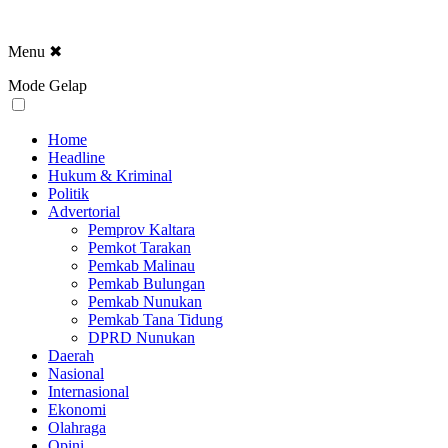
Menu
✖
Mode Gelap
Home
Headline
Hukum & Kriminal
Politik
Advertorial
Pemprov Kaltara
Pemkot Tarakan
Pemkab Malinau
Pemkab Bulungan
Pemkab Nunukan
Pemkab Tana Tidung
DPRD Nunukan
Daerah
Nasional
Internasional
Ekonomi
Olahraga
Opini