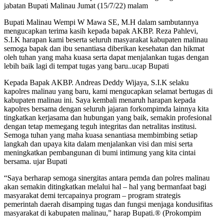
jabatan Bupati Malinau Jumat (15/7/22) malam
Bupati Malinau Wempi W Mawa SE, M.H dalam sambutannya
mengucapkan terima kasih kepada bapak AKBP. Reza Pahlevi,
S.I.K harapan kami beserta seluruh masyarakat kabupaten malinau
semoga bapak dan ibu senantiasa diberikan kesehatan dan hikmat
oleh tuhan yang maha kuasa serta dapat menjalankan tugas dengan
lebih baik lagi di tempat tugas yang baru..ucap Bupati
Kepada Bapak AKBP. Andreas Deddy Wijaya, S.I.K selaku
kapolres malinau yang baru, kami mengucapkan selamat bertugas di
kabupaten malinau ini. Saya kembali menaruh harapan kepada
kapolres bersama dengan seluruh jajaran forkompimda lainnya kita
tingkatkan kerjasama dan hubungan yang baik, semakin profesional
dengan tetap memegang teguh integritas dan netralitas institusi.
Semoga tuhan yang maha kuasa senantiasa membimbing setiap
langkah dan upaya kita dalam menjalankan visi dan misi serta
meningkatkan pembangunan di bumi intimung yang kita cintai
bersama. ujar Bupati
“Saya berharap semoga sinergitas antara pemda dan polres malinau
akan semakin ditingkatkan melalui hal – hal yang bermanfaat bagi
masyarakat demi tercapainya program – program strategis
pemerintah daerah disamping tugas dan fungsi menjaga kondusifitas
masyarakat di kabupaten malinau,” harap Bupati.® (Prokompim