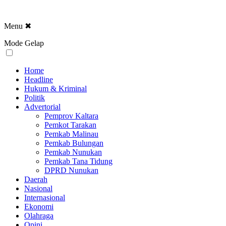
Menu
✖
Mode Gelap
Home
Headline
Hukum & Kriminal
Politik
Advertorial
Pemprov Kaltara
Pemkot Tarakan
Pemkab Malinau
Pemkab Bulungan
Pemkab Nunukan
Pemkab Tana Tidung
DPRD Nunukan
Daerah
Nasional
Internasional
Ekonomi
Olahraga
Opini