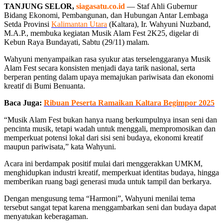
TANJUNG SELOR,
siagasatu.co.id
— Staf Ahli Gubernur
Bidang Ekonomi, Pembangunan, dan Hubungan Antar Lembaga
Setda Provinsi
Kalimantan Utara
(Kaltara), Ir. Wahyuni Nuzband,
M.A.P., membuka kegiatan Musik Alam Fest 2K25, digelar di
Kebun Raya Bundayati, Sabtu (29/11) malam.
Wahyuni menyampaikan rasa syukur atas terselenggaranya Musik
Alam Fest secara konsisten menjadi daya tarik nasional, serta
berperan penting dalam upaya memajukan pariwisata dan ekonomi
kreatif di Bumi Benuanta.
Baca Juga:
Ribuan Peserta Ramaikan Kaltara Begimpor 2025
“Musik Alam Fest bukan hanya ruang berkumpulnya insan seni dan
pencinta musik, tetapi wadah untuk menggali, mempromosikan dan
memperkuat potensi lokal dari sisi seni budaya, ekonomi kreatif
maupun pariwisata,” kata Wahyuni.
Acara ini berdampak positif mulai dari menggerakkan UMKM,
menghidupkan industri kreatif, memperkuat identitas budaya, hingga
memberikan ruang bagi generasi muda untuk tampil dan berkarya.
Dengan mengusung tema “Harmoni”, Wahyuni menilai tema
tersebut sangat tepat karena menggambarkan seni dan budaya dapat
menyatukan keberagaman.