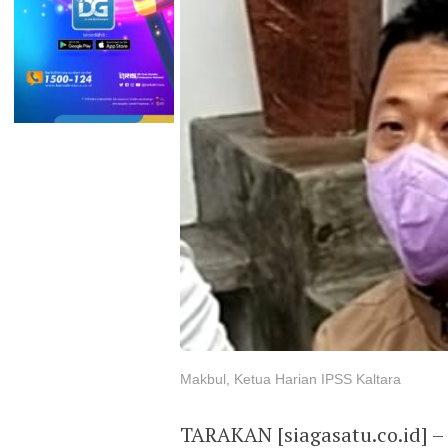
Makbul, Ketua Harian IPSS Kaltara
TARAKAN [siagasatu.co.id] – 