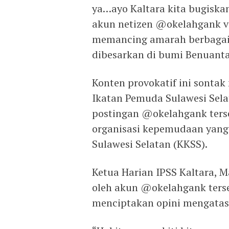
ya…ayo Kaltara kita bugiskan
akun netizen @okelahgank vir
memancing amarah berbagai 
dibesarkan di bumi Benuanta 
Konten provokatif ini sonta
Ikatan Pemuda Sulawesi Selat
postingan @okelahgank ters
organisasi kepemudaan yang
Sulawesi Selatan (KKSS).
Ketua Harian IPSS Kaltara, 
oleh akun @okelahgank ters
menciptakan opini mengata