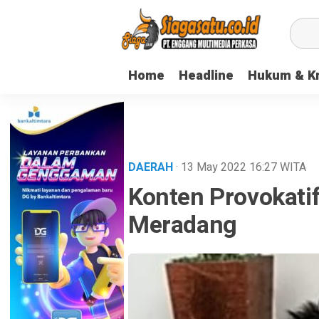
Home
Headline
Hukum & Kr
DAERAH
· 13 May 2022
16:27
WITA
Konten Provokati
Meradang