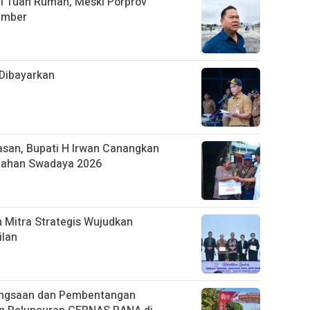
i Tuan Rumah, Meski Porprov
ember
Dibayarkan
asan, Bupati H Irwan Canangkan
mahan Swadaya 2026
 Mitra Strategis Wujudkan
ilan
bangsaan dan Pembentangan