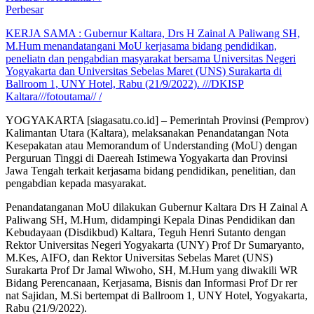
Perbesar
KERJA SAMA : Gubernur Kaltara, Drs H Zainal A Paliwang SH,
M.Hum menandatangani MoU kerjasama bidang pendidikan,
peneliatn dan pengabdian masyarakat bersama Universitas Negeri
Yogyakarta dan Universitas Sebelas Maret (UNS) Surakarta di
Ballroom 1, UNY Hotel, Rabu (21/9/2022). ///DKISP
Kaltara///fotoutama// /
YOGYAKARTA [siagasatu.co.id] – Pemerintah Provinsi (Pemprov)
Kalimantan Utara (Kaltara), melaksanakan Penandatangan Nota
Kesepakatan atau Memorandum of Understanding (MoU) dengan
Perguruan Tinggi di Daereah Istimewa Yogyakarta dan Provinsi
Jawa Tengah terkait kerjasama bidang pendidikan, penelitian, dan
pengabdian kepada masyarakat.
Penandatanganan MoU dilakukan Gubernur Kaltara Drs H Zainal A
Paliwang SH, M.Hum, didampingi Kepala Dinas Pendidikan dan
Kebudayaan (Disdikbud) Kaltara, Teguh Henri Sutanto dengan
Rektor Universitas Negeri Yogyakarta (UNY) Prof Dr Sumaryanto,
M.Kes, AIFO, dan Rektor Universitas Sebelas Maret (UNS)
Surakarta Prof Dr Jamal Wiwoho, SH, M.Hum yang diwakili WR
Bidang Perencanaan, Kerjasama, Bisnis dan Informasi Prof Dr rer
nat Sajidan, M.Si bertempat di Ballroom 1, UNY Hotel, Yogyakarta,
Rabu (21/9/2022).