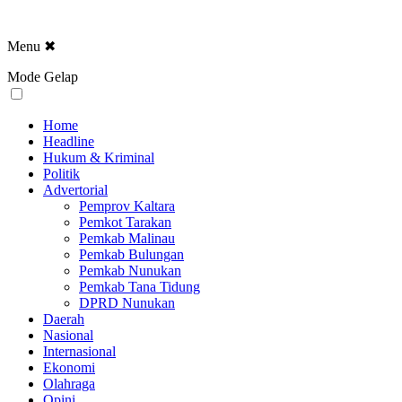
Menu
✖
Mode Gelap
Home
Headline
Hukum & Kriminal
Politik
Advertorial
Pemprov Kaltara
Pemkot Tarakan
Pemkab Malinau
Pemkab Bulungan
Pemkab Nunukan
Pemkab Tana Tidung
DPRD Nunukan
Daerah
Nasional
Internasional
Ekonomi
Olahraga
Opini