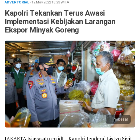
ADVERTORIAL
· 12 May 2022
18:23
WITA
Kapolri Tekankan Terus Awasi
Implementasi Kebijakan Larangan
Ekspor Minyak Goreng
Perbesar
JAKARTA [siagasatu.co.id] – Kapolri Jenderal Listyo Sigit