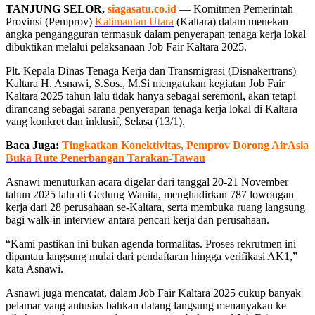
TANJUNG SELOR,
siagasatu.co.id
— Komitmen Pemerintah
Provinsi (Pemprov)
Kalimantan Utara
(Kaltara) dalam menekan
angka pengangguran termasuk dalam penyerapan tenaga kerja lokal
dibuktikan melalui pelaksanaan Job Fair Kaltara 2025.
Plt. Kepala Dinas Tenaga Kerja dan Transmigrasi (Disnakertrans)
Kaltara H. Asnawi, S.Sos., M.Si mengatakan kegiatan Job Fair
Kaltara 2025 tahun lalu tidak hanya sebagai seremoni, akan tetapi
dirancang sebagai sarana penyerapan tenaga kerja lokal di Kaltara
yang konkret dan inklusif, Selasa (13/1).
Baca Juga:
Tingkatkan Konektivitas, Pemprov Dorong AirAsia
Buka Rute Penerbangan Tarakan-Tawau
Asnawi menuturkan acara digelar dari tanggal 20-21 November
tahun 2025 lalu di Gedung Wanita, menghadirkan 787 lowongan
kerja dari 28 perusahaan se-Kaltara, serta membuka ruang langsung
bagi walk-in interview antara pencari kerja dan perusahaan.
“Kami pastikan ini bukan agenda formalitas. Proses rekrutmen ini
dipantau langsung mulai dari pendaftaran hingga verifikasi AK1,”
kata Asnawi.
Asnawi juga mencatat, dalam Job Fair Kaltara 2025 cukup banyak
pelamar yang antusias bahkan datang langsung menanyakan ke