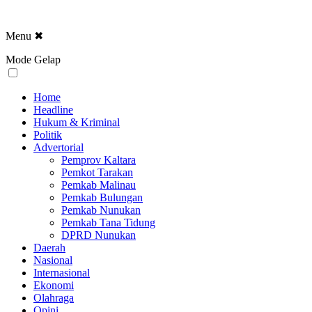
Menu
✖
Mode Gelap
Home
Headline
Hukum & Kriminal
Politik
Advertorial
Pemprov Kaltara
Pemkot Tarakan
Pemkab Malinau
Pemkab Bulungan
Pemkab Nunukan
Pemkab Tana Tidung
DPRD Nunukan
Daerah
Nasional
Internasional
Ekonomi
Olahraga
Opini