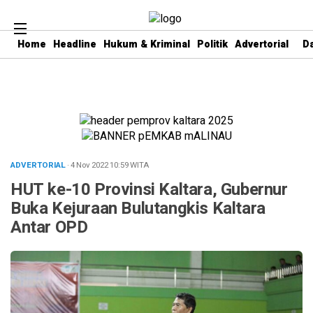
Home
Headline
Hukum & Kriminal
Politik
Advertorial
D
ADVERTORIAL
· 4 Nov 2022
10:59
WITA
HUT ke-10 Provinsi Kaltara, Gubernur
Buka Kejuraan Bulutangkis Kaltara
Antar OPD