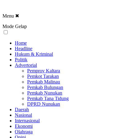
Menu
✖
Mode Gelap
Home
Headline
Hukum & Kriminal
Politik
Advertorial
Pemprov Kaltara
Pemkot Tarakan
Pemkab Malinau
Pemkab Bulungan
Pemkab Nunukan
Pemkab Tana Tidung
DPRD Nunukan
Daerah
Nasional
Internasional
Ekonomi
Olahraga
Opini