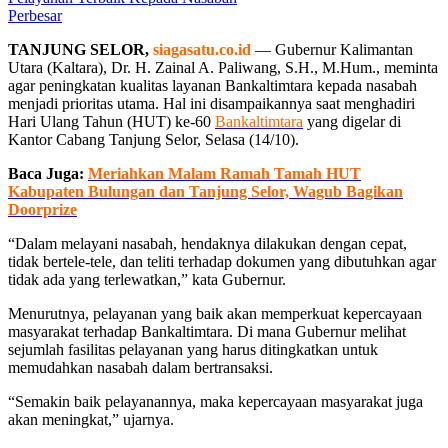
Perbesar
TANJUNG SELOR,
siagasatu.co.id
— Gubernur Kalimantan
Utara (Kaltara), Dr. H. Zainal A. Paliwang, S.H., M.Hum., meminta
agar peningkatan kualitas layanan Bankaltimtara kepada nasabah
menjadi prioritas utama. Hal ini disampaikannya saat menghadiri
Hari Ulang Tahun (HUT) ke-60
Bankaltimtara
yang digelar di
Kantor Cabang Tanjung Selor, Selasa (14/10).
Baca Juga:
Meriahkan Malam Ramah Tamah HUT
Kabupaten Bulungan dan Tanjung Selor, Wagub Bagikan
Doorprize
“Dalam melayani nasabah, hendaknya dilakukan dengan cepat,
tidak bertele-tele, dan teliti terhadap dokumen yang dibutuhkan agar
tidak ada yang terlewatkan,” kata Gubernur.
Menurutnya, pelayanan yang baik akan memperkuat kepercayaan
masyarakat terhadap Bankaltimtara. Di mana Gubernur melihat
sejumlah fasilitas pelayanan yang harus ditingkatkan untuk
memudahkan nasabah dalam bertransaksi.
“Semakin baik pelayanannya, maka kepercayaan masyarakat juga
akan meningkat,” ujarnya.