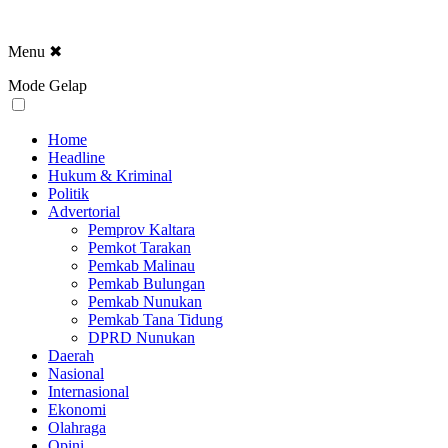
Menu
✖
Mode Gelap
Home
Headline
Hukum & Kriminal
Politik
Advertorial
Pemprov Kaltara
Pemkot Tarakan
Pemkab Malinau
Pemkab Bulungan
Pemkab Nunukan
Pemkab Tana Tidung
DPRD Nunukan
Daerah
Nasional
Internasional
Ekonomi
Olahraga
Opini