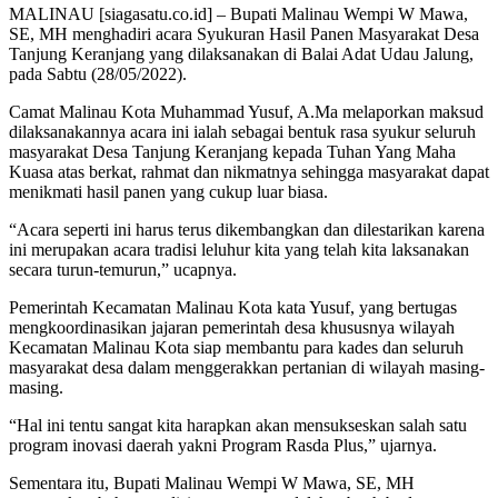
MALINAU [siagasatu.co.id] – Bupati Malinau Wempi W Mawa,
SE, MH menghadiri acara Syukuran Hasil Panen Masyarakat Desa
Tanjung Keranjang yang dilaksanakan di Balai Adat Udau Jalung,
pada Sabtu (28/05/2022).
Camat Malinau Kota Muhammad Yusuf, A.Ma melaporkan maksud
dilaksanakannya acara ini ialah sebagai bentuk rasa syukur seluruh
masyarakat Desa Tanjung Keranjang kepada Tuhan Yang Maha
Kuasa atas berkat, rahmat dan nikmatnya sehingga masyarakat dapat
menikmati hasil panen yang cukup luar biasa.
“Acara seperti ini harus terus dikembangkan dan dilestarikan karena
ini merupakan acara tradisi leluhur kita yang telah kita laksanakan
secara turun-temurun,” ucapnya.
Pemerintah Kecamatan Malinau Kota kata Yusuf, yang bertugas
mengkoordinasikan jajaran pemerintah desa khususnya wilayah
Kecamatan Malinau Kota siap membantu para kades dan seluruh
masyarakat desa dalam menggerakkan pertanian di wilayah masing-
masing.
“Hal ini tentu sangat kita harapkan akan mensukseskan salah satu
program inovasi daerah yakni Program Rasda Plus,” ujarnya.
Sementara itu, Bupati Malinau Wempi W Mawa, SE, MH