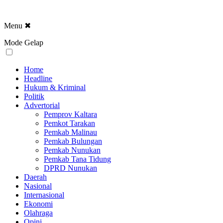
Menu
✖
Mode Gelap
Home
Headline
Hukum & Kriminal
Politik
Advertorial
Pemprov Kaltara
Pemkot Tarakan
Pemkab Malinau
Pemkab Bulungan
Pemkab Nunukan
Pemkab Tana Tidung
DPRD Nunukan
Daerah
Nasional
Internasional
Ekonomi
Olahraga
Opini