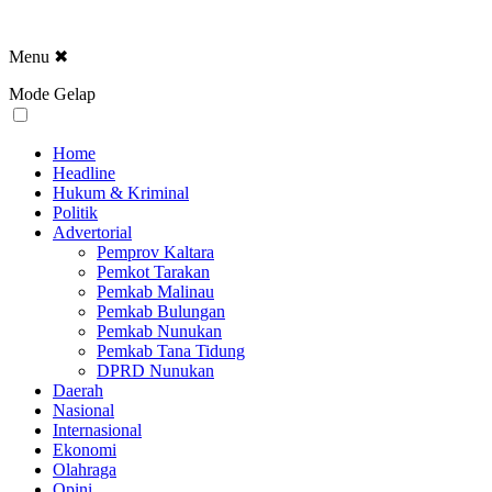
Menu
✖
Mode Gelap
Home
Headline
Hukum & Kriminal
Politik
Advertorial
Pemprov Kaltara
Pemkot Tarakan
Pemkab Malinau
Pemkab Bulungan
Pemkab Nunukan
Pemkab Tana Tidung
DPRD Nunukan
Daerah
Nasional
Internasional
Ekonomi
Olahraga
Opini