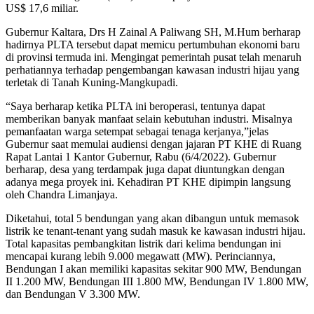
US$ 17,6 miliar.
Gubernur Kaltara, Drs H Zainal A Paliwang SH, M.Hum berharap
hadirnya PLTA tersebut dapat memicu pertumbuhan ekonomi baru
di provinsi termuda ini. Mengingat pemerintah pusat telah menaruh
perhatiannya terhadap pengembangan kawasan industri hijau yang
terletak di Tanah Kuning-Mangkupadi.
“Saya berharap ketika PLTA ini beroperasi, tentunya dapat
memberikan banyak manfaat selain kebutuhan industri. Misalnya
pemanfaatan warga setempat sebagai tenaga kerjanya,”jelas
Gubernur saat memulai audiensi dengan jajaran PT KHE di Ruang
Rapat Lantai 1 Kantor Gubernur, Rabu (6/4/2022). Gubernur
berharap, desa yang terdampak juga dapat diuntungkan dengan
adanya mega proyek ini. Kehadiran PT KHE dipimpin langsung
oleh Chandra Limanjaya.
Diketahui, total 5 bendungan yang akan dibangun untuk memasok
listrik ke tenant-tenant yang sudah masuk ke kawasan industri hijau.
Total kapasitas pembangkitan listrik dari kelima bendungan ini
mencapai kurang lebih 9.000 megawatt (MW). Perinciannya,
Bendungan I akan memiliki kapasitas sekitar 900 MW, Bendungan
II 1.200 MW, Bendungan III 1.800 MW, Bendungan IV 1.800 MW,
dan Bendungan V 3.300 MW.