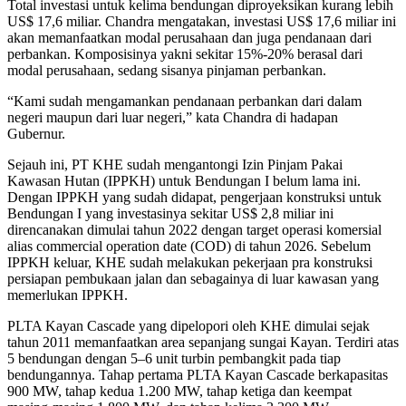
Total investasi untuk kelima bendungan diproyeksikan kurang lebih
US$ 17,6 miliar. Chandra mengatakan, investasi US$ 17,6 miliar ini
akan memanfaatkan modal perusahaan dan juga pendanaan dari
perbankan. Komposisinya yakni sekitar 15%-20% berasal dari
modal perusahaan, sedang sisanya pinjaman perbankan.
“Kami sudah mengamankan pendanaan perbankan dari dalam
negeri maupun dari luar negeri,” kata Chandra di hadapan
Gubernur.
Sejauh ini, PT KHE sudah mengantongi Izin Pinjam Pakai
Kawasan Hutan (IPPKH) untuk Bendungan I belum lama ini.
Dengan IPPKH yang sudah didapat, pengerjaan konstruksi untuk
Bendungan I yang investasinya sekitar US$ 2,8 miliar ini
direncanakan dimulai tahun 2022 dengan target operasi komersial
alias commercial operation date (COD) di tahun 2026. Sebelum
IPPKH keluar, KHE sudah melakukan pekerjaan pra konstruksi
persiapan pembukaan jalan dan sebagainya di luar kawasan yang
memerlukan IPPKH.
PLTA Kayan Cascade yang dipelopori oleh KHE dimulai sejak
tahun 2011 memanfaatkan area sepanjang sungai Kayan. Terdiri atas
5 bendungan dengan 5–6 unit turbin pembangkit pada tiap
bendungannya. Tahap pertama PLTA Kayan Cascade berkapasitas
900 MW, tahap kedua 1.200 MW, tahap ketiga dan keempat