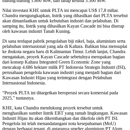
masing-masing 1.800 MW, dan tahap kelima 3.300 MW.
Nilai investasi KHE untuk PLTA ini mencapai US$ 17,8 miliar.
Chandra mengungkapkan, listrik yang dihasilkan dari PLTA tersebut
akan dimanfaatkan untuk kebutuhan industri dan pelabuhan. Di
samping itu, listrik yang dihasilkan Kayan Cascade ini bisa diserap
oleh kawasan industri Tanah Kuning.
Di sana terdapat pabrik pengolahan biji nikel, baja, aluminium serta
pelabuhan internasional yang ada di Kaltara. Bahkan bisa mensuplai
ke ibukota negara baru di Kalimantan Timur. Lebih lanjut, Chandra
mengatakan, proyek Kayan Cascade sebetulnya merupakan bagian
dari konsep Kaltara Integrated Green Economic Zone yang
mencakup 4.686 hektare milik PT Indonesia Strategis Industri (ISI),
perusahaan pengelola kawasan industri yang menjadi bagian dari
Kawasan Industri Hijau yang terintegrasi dengan Pelabuhan
Internasional Indonesia.
“Proyek PLTA ini ditargetkan beroperasi secara komersial pada
2025,” tuntasnya.
KHE, kata Chandra mendukung proyek tersebut untuk
menghasilkan sumber listrik EBT yang ramah lingkungan. Kawasan
Industri Hijau itu akan dikembangkan dan dikelola oleh PT ISI.
Pengelola ini telah menandatangani nota kesepahaman (MoU)
dengan berbagai tenant, di antaranya smelter aluminium PT Alum