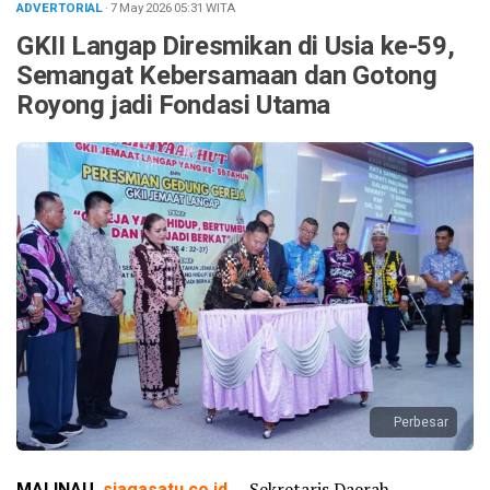
ADVERTORIAL
· 7 May 2026
05:31
WITA
GKII Langap Diresmikan di Usia ke-59,
Semangat Kebersamaan dan Gotong
Royong jadi Fondasi Utama
Perbesar
MALINAU,
siagasatu.co.id
— Sekretaris Daerah