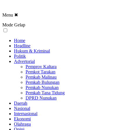
Menu
✖
Mode Gelap
Home
Headline
Hukum & Kriminal
Politik
Advertorial
Pemprov Kaltara
Pemkot Tarakan
Pemkab Malinau
Pemkab Bulungan
Pemkab Nunukan
Pemkab Tana Tidung
DPRD Nunukan
Daerah
Nasional
Internasional
Ekonomi
Olahraga
Opini