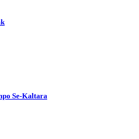
ak
mpo Se-Kaltara