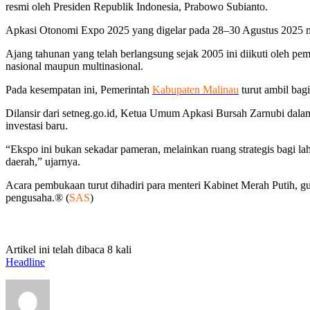
resmi oleh Presiden Republik Indonesia, Prabowo Subianto.
Apkasi Otonomi Expo 2025 yang digelar pada 28–30 Agustus 2025 mer
Ajang tahunan yang telah berlangsung sejak 2005 ini diikuti oleh p
nasional maupun multinasional.
Pada kesempatan ini, Pemerintah
Kabupaten Malinau
turut ambil bag
Dilansir dari setneg.go.id, Ketua Umum Apkasi Bursah Zarnubi da
investasi baru.
“Ekspo ini bukan sekadar pameran, melainkan ruang strategis bagi l
daerah,” ujarnya.
Acara pembukaan turut dihadiri para menteri Kabinet Merah Putih, gube
pengusaha.® (
SAS
)
Artikel ini telah dibaca 8 kali
Headline