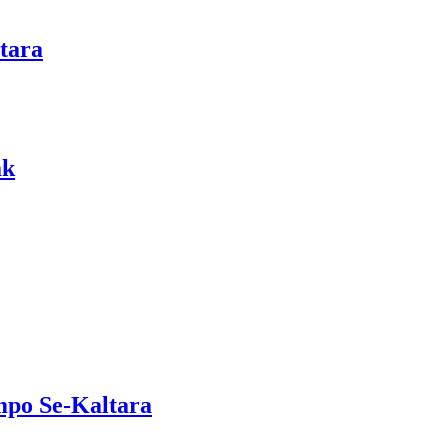
tara
ak
mpo Se-Kaltara