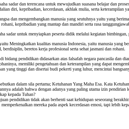
aha sadar dan terencana untuk mewujudkan suasana belajar dan proses
alian diri, kepribadian, kecerdasan, akhlak mulia, serta keterampilan y
angsa dan mengembangkan manusia yang seutuhnya yaitu yang beriman
n rohani, kepribadian yang mantap dan mandiri serta rasa tanggungjaw
a sadar untuk menyiapkan peserta didik melalui kegiatan bimbingan, p
tu Meningkatkan kualitas manusia Indonesia, yaitu manusia yang be
, berdisiplin, beretos kerja profesional serta sehat jasmani dan rohani.
bidang pendidikan didasarkan atas falsafah negara pancasila dan 
rohaninya, memiliki pengetahuan dan keterampilan yang dapat mengem
 yang tinggi dan disertai budi pekerti yang luhur, mencintai bangsa
disebutkan dalam sila pertama; Ketuhanan Yang Maha Esa. Kata Ketuha
annya adalah bahwa dengan adanya yang paling utama izin pendirian lok
sikap kepada Tuhan?
uan pendidikan tidak akan berhenti saat kehidupan seseorang berakhir.
pun memperkenalkan mereka pada aspek kecerdasan emosi, tapi lebih 