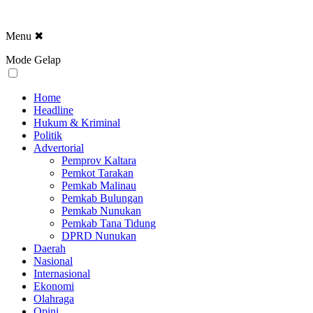
Menu
✖
Mode Gelap
Home
Headline
Hukum & Kriminal
Politik
Advertorial
Pemprov Kaltara
Pemkot Tarakan
Pemkab Malinau
Pemkab Bulungan
Pemkab Nunukan
Pemkab Tana Tidung
DPRD Nunukan
Daerah
Nasional
Internasional
Ekonomi
Olahraga
Opini