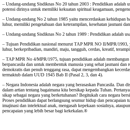
– Undang-undang Sisdiknas No 20 tahun 2003 : Pendidikan adalah us
potensi dirinya untuk memiliki kekuatan spiritual keagamaan, pengend
– Undang-undang No 2 tahun 1985 yaitu mencerdaskan kehidupan b
luhur, memiliki pengetahuan dan keterampilan, kesehatan jasmani da
– Undang-undang Sisdiknas No 2 tahun 1989 : Pendidikan adalah usah
– Tujuan Pendidikan nasional menurut TAP MPR NO II/MPR/1993, yai
luhur, berkepribadian, mandiri, maju, tangguh, cerdas, kreatif, terampil
– TAP MPR No 4/MPR/1975, tujuan pendidikan adalah membangun di 
berpancasila dan untuk membentuk manusia yang sehat jasmani dan 
demokratis dan penuh tenggang rasa, dapat mengembangkan kecerdasan
termaktub dalam UUD 1945 Bab II (Pasal 2, 3, dan 4).
– Negara Indonesia adalah negara yang berasaskan Pancasila. Dan 
dalam artian tentang bagaimana kita bersikap kepada Tuhan. Pertanya
sikap sebagai negara yang berketuhanan? Begitukah cara negara ber
Proses pendidikan dapat berlangsung seumur hidup dan pencapaian tuj
imajinasi dan intelektual anak, mengasah kepekaan sosialnya, atau
pencapaian yang lebih besar bagi kekekalan.®