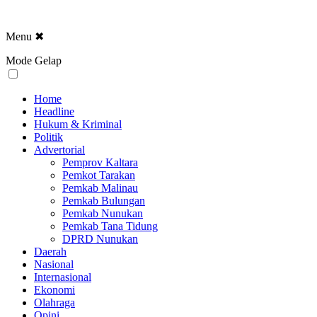
Menu
✖
Mode Gelap
Home
Headline
Hukum & Kriminal
Politik
Advertorial
Pemprov Kaltara
Pemkot Tarakan
Pemkab Malinau
Pemkab Bulungan
Pemkab Nunukan
Pemkab Tana Tidung
DPRD Nunukan
Daerah
Nasional
Internasional
Ekonomi
Olahraga
Opini