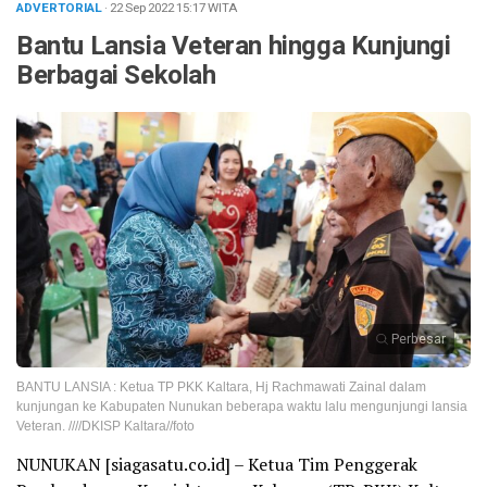
ADVERTORIAL
· 22 Sep 2022
15:17
WITA
Bantu Lansia Veteran hingga Kunjungi
Berbagai Sekolah
Perbesar
BANTU LANSIA : Ketua TP PKK Kaltara, Hj Rachmawati Zainal dalam
kunjungan ke Kabupaten Nunukan beberapa waktu lalu mengunjungi lansia
Veteran. ////DKISP Kaltara//foto
NUNUKAN [siagasatu.co.id] – Ketua Tim Penggerak