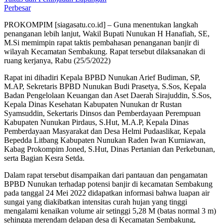
Perbesar
PROKOMPIM [siagasatu.co.id] – Guna menentukan langkah
penanganan lebih lanjut, Wakil Bupati Nunukan H Hanafiah, SE,
M.Si memimpin rapat taktis pembahasan penanganan banjir di
wilayah Kecamatan Sembakung. Rapat tersebut dilaksanakan di
ruang kerjanya, Rabu (25/5/2022)
Rapat ini dihadiri Kepala BPBD Nunukan Arief Budiman, SP,
M.AP, Sekretaris BPBD Nunukan Budi Prasetya, S.Sos, Kepala
Badan Pengelolaan Keuangan dan Aset Daerah Sirajuddin, S.Sos,
Kepala Dinas Kesehatan Kabupaten Nunukan dr Rustan
Syamsuddin, Sekertaris Dinsos dan Pemberdayaan Perempuan
Kabupaten Nunukan Pirdaus, S.Hut, M.A.P, Kepala Dinas
Pemberdayaan Masyarakat dan Desa Helmi Pudaaslikar, Kepala
Bepedda Litbang Kabupaten Nunukan Raden Iwan Kurniawan,
Kabag Prokompim Joned, S.Hut, Dinas Pertanian dan Perkebunan,
serta Bagian Kesra Setda.
Dalam rapat tersebut disampaikan dari pantauan dan pengamatan
BPBD Nunukan terhadap potensi banjir di kecamatan Sembakung
pada tanggal 24 Mei 2022 didapatkan informasi bahwa luapan air
sungai yang diakibatkan intensitas curah hujan yang tinggi
mengalami kenaikan volume air setinggi 5,28 M (batas normal 3 m)
sehingga merendam delapan desa di Kecamatan Sembakung,