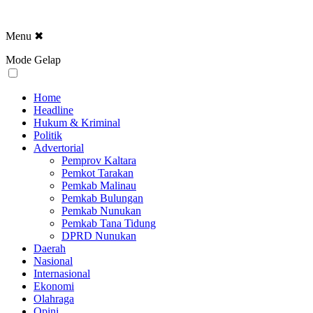
Menu
✖
Mode Gelap
Home
Headline
Hukum & Kriminal
Politik
Advertorial
Pemprov Kaltara
Pemkot Tarakan
Pemkab Malinau
Pemkab Bulungan
Pemkab Nunukan
Pemkab Tana Tidung
DPRD Nunukan
Daerah
Nasional
Internasional
Ekonomi
Olahraga
Opini