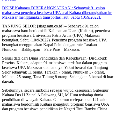
DKISP Kaltara/// DIBERANGKATKAN : Sebanyak 91 calon
mahasiswa penerima beasiswa UPA asal Kaltara diberangkatkan ke
Makassar menggunakan transportasi laut, Sabtu (10/9/2022).
TANJUNG SELOR [siagasatu.co.id] – Sebanyak 91 calon
mahasiswa baru berdomisili Kalimantan Utara (Kaltara), penerima
program beasiswa Universitas Patria Artha (UPA) Makassar
berangkat, Sabtu (10/9/2022). Penerima program beasiswa UPA
berangkat menggunakan Kapal Pelni dengan rute Tarakan –
Nunukan – Balikpapan – Pare Pare – Makassar.
Sesuai data dari Dinas Pendidikan dan Kebudayaan (Disdikbud)
Provinsi Kaltara, adapun 91 mahasiswa terdaftar dalam program
beasiswa UPA Makassar diantaranya. Yakni berasal dari Tanjung
Selor sebanyak 11 orang, Tarakan 7 orang, Nunukan 37 orang,
Malinau 25 orang, Tana Tidung 8 orang. Sedangkan 3 beasal di luar
daerah.
Sebelumnya, secara simbolis sebagai wujud keseriusan Gubernur
Kaltara Drs H Zainal A Paliwang SH, M.Hum terhadap dunia
pendidikan di wilayah Kaltara. Gubernur melepas total 121 calon
mahasiswa berdomisili Kaltara mengikuti program beasiswa UPA
dan program beasiswa pendidikan ke Negeri Tirai Bambu China.